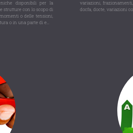
niche disponibili per la
variazioni, frazionamenti,
e strutture con lo scopo di
docfa, docte, variazioni col
 momenti o delle tensioni,
ura o in una parte di e...