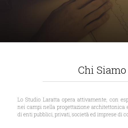
Chi Siamo
Lo Studio Laratta opera attivamente, con es
nei campi nella progettazione architettonica 
di enti pubblici, privati, società ed imprese di c