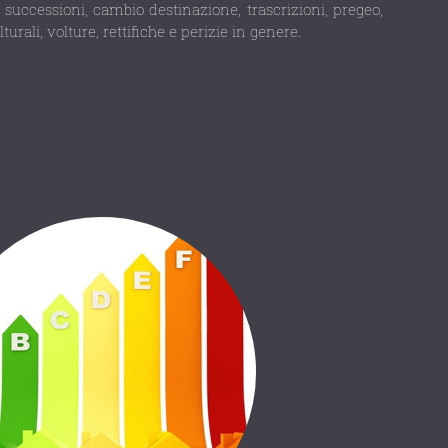
 successioni, cambio destinazione, trascrizioni, pregeo,
turali, volture, rettifiche e perizie in genere.