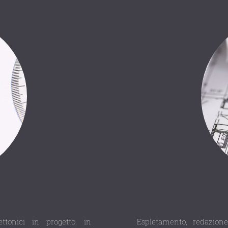
ettonici in progetto, in
Espletamento, redazione