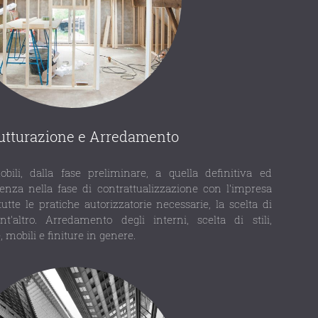
rutturazione e Arredamento
bili, dalla fase preliminare, a quella definitiva ed
stenza nella fase di contrattualizzazione con l'impresa
 tutte le pratiche autorizzatorie necessarie, la scelta di
nt'altro. Arredamento degli interni, scelta di stili,
, mobili e finiture in genere.