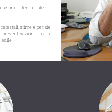
cazione territoriale e
atastali, stime e perizie,
e preventivazione lavori.
 edile.