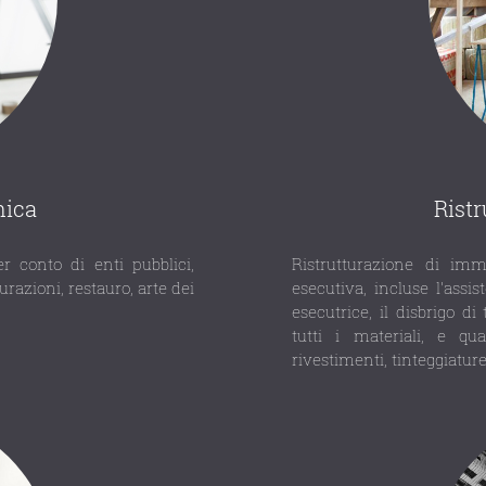
nica
Rist
r conto di enti pubblici,
Ristrutturazione di immo
urazioni, restauro, arte dei
esecutiva, incluse l'assi
esecutrice, il disbrigo di
tutti i materiali, e qua
rivestimenti, tinteggiature