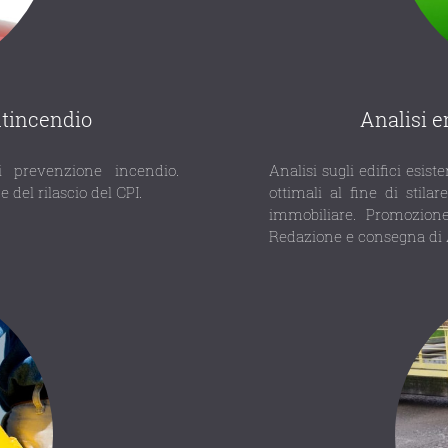
ntincendio
Analisi e
i prevenzione incendio.
Analisi sugli edifici esis
 del rilascio del CPI.
ottimali al fine di stila
immobiliare. Promozione
Redazione e consegna di A