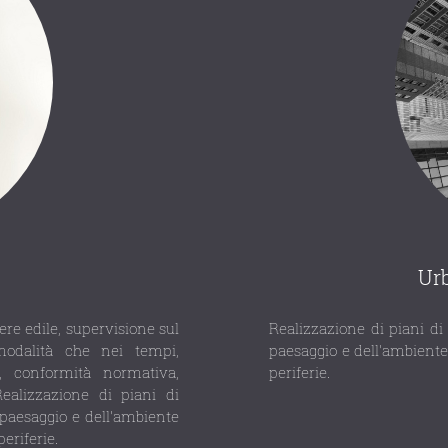
Urb
ere edile, supervisione sul
Realizzazione di piani di 
modalità che nei tempi,
paesaggio e dell'ambiente 
, conformità normativa,
periferie.
Realizzazione di piani di
l paesaggio e dell'ambiente
periferie.