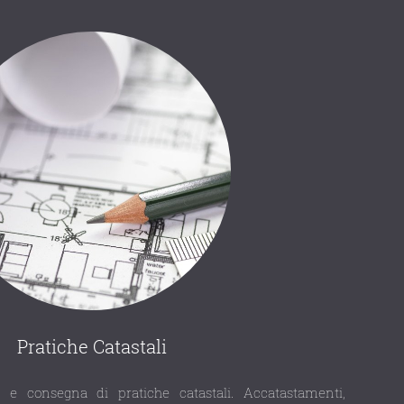
Pratiche Catastali
 e consegna di pratiche catastali. Accatastamenti,