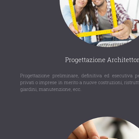
Progettazione Architetto
Progettazione preliminare, definitiva ed esecutiva pe
privati o imprese in merito a nuove costruzioni, ristrutt
giardini, manutenzione, ecc.